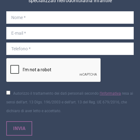
specializzati nell’odontoiatria infantile
Nome *
E-mail *
Telefono *
Autorizzo il trattamento dei dati personali secondo
l’informativa
resa ai
sensi dell’art. 13 Dlgs. 196/2003 e dell’art. 13 del Reg. UE 679/2016, che
dichiaro di aver letto e accettato.
INVIA